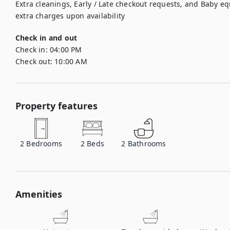
Extra cleanings, Early / Late checkout requests, and Baby eq
extra charges upon availability
Check in and out
Check in:
04:00 PM
Check out:
10:00 AM
Property features
2
Bedrooms
2
Beds
2
Bathrooms
Amenities