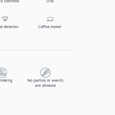
 in common
Crib
e detector
Coffee maker
moking
No parties or events
are allowed