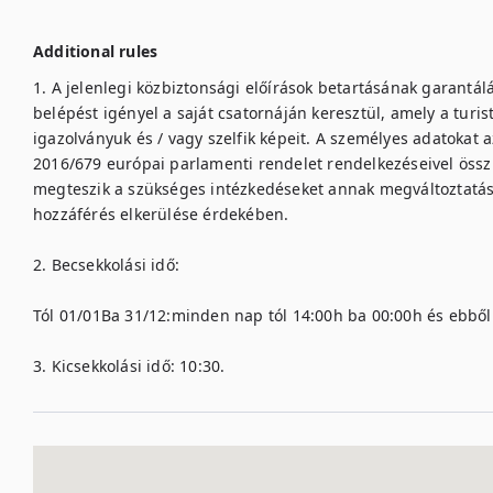
Additional rules
1. A jelenlegi közbiztonsági előírások betartásának garantál
belépést igényel a saját csatornáján keresztül, amely a turis
igazolványuk és / vagy szelfik képeit. A személyes adatokat a
2016/679 európai parlamenti rendelet rendelkezéseivel összh
megteszik a szükséges intézkedéseket annak megváltoztatása,
hozzáférés elkerülése érdekében.

2. Becsekkolási idő:

Tól 01/01Ba 31/12:minden nap tól 14:00h ba 00:00h és ebből
3. Kicsekkolási idő: 10:30.