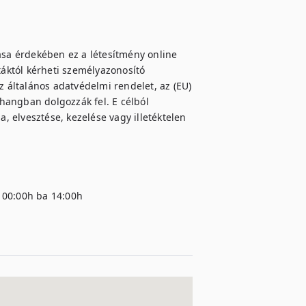
ása érdekében ez a létesítmény online 
táktól kérheti személyazonosító 
z általános adatvédelmi rendelet, az (EU) 
angban dolgozzák fel. E célból 
 elvesztése, kezelése vagy illetéktelen 
 00:00h ba 14:00h
