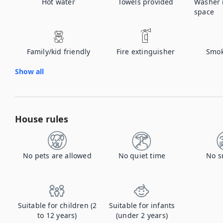
Hot water
Towels provided
Washer
space
Family/kid friendly
Fire extinguisher
Smok
Show all
House rules
No pets are allowed
No quiet time
No s
Suitable for children (2
Suitable for infants
to 12 years)
(under 2 years)